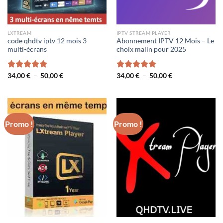
LXTREAM
IPTV STREAM PLAYER
code qhdtv iptv 12 mois 3
Abonnement IPTV 12 Mois – Le
multi-écrans
choix malin pour 2025
Plage
Plage
Note
34,00
€
5.00
–
50,00
€
Note
34,00
€
5.00
–
50,00
€
de
de
sur 5
sur 5
prix :
prix :
34,00 €
34,00 €
à
à
50,00 €
50,00 €
Promo !
Promo !