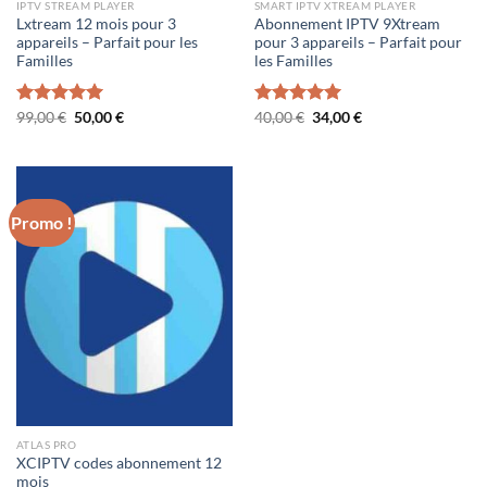
IPTV STREAM PLAYER
SMART IPTV XTREAM PLAYER
Lxtream 12 mois pour 3
Abonnement IPTV 9Xtream
appareils – Parfait pour les
pour 3 appareils – Parfait pour
Familles
les Familles
Le
Le
Le
Le
Note
99,00
€
5.00
50,00
€
Note
40,00
€
5.00
34,00
€
prix
prix
prix
prix
sur 5
sur 5
initial
actuel
initial
actuel
était :
est :
était :
est :
99,00 €.
50,00 €.
40,00 €.
34,00 €.
Promo !
ATLAS PRO
XCIPTV codes abonnement 12
mois