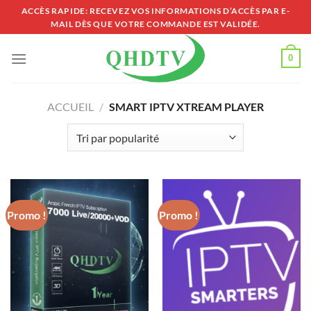
Passer
ACCÈS RAPIDE: RECEVEZ VOS INFORMATIONS D’ACCÈS PAR E-
MAIL DÈS QUE VOTRE COMMANDE EST VALIDÉE.
au
contenu
0
ACCUEIL
/
SMART IPTV XTREAM PLAYER
Promo !
Promo !