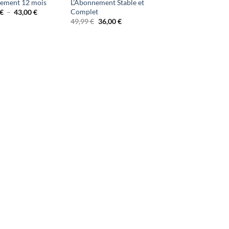
ement 12 mois
L’Abonnement Stable et
Complet
Plage
€
–
43,00
€
de
Le
Le
49,99
€
36,00
€
prix :
prix
prix
34,00 €
initial
actuel
à
était :
est :
43,00 €
49,99 €.
36,00 €.