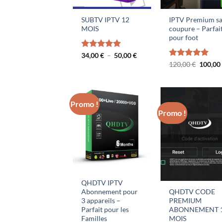
SUBTV IPTV 12
IPTV Premium s
MOIS
coupure – Parfai
pour foot
Plage
Note
34,00
€
5.00
–
50,00
€
de
sur 5
Le
Note
120,00
5.00
€
100,0
prix :
prix
sur 5
34,00 €
initial
à
était :
50,00 €
120,00 
Promo !
Promo !
QHDTV IPTV
Abonnement pour
QHDTV CODE
3 appareils –
PREMIUM
Parfait pour les
ABONNEMENT 
Familles
MOIS