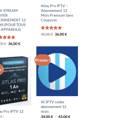
Atlas Pro IPTV –
TV STREAM
Abonnement 12
AYER
Mois Premium Sans
ONNEMENT 12
Coupures
IS (POUR TOUS
 APPAREILS)
Le
Le
Note
40,00
€
5.00
36,00
€
prix
prix
sur 5
initial
actuel
Le
Le
te
,00
€
5.00
36,00
€
était :
est :
prix
prix
 5
40,00 €.
36,00 €.
initial
actuel
était :
est :
40,00 €.
36,00 €.
Promo !
 !
XCIPTV codes
abonnement 12
as Pro IPTV 12
mois
s :
Plage
34,00
€
–
43,00
€