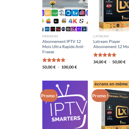
PREMIUM
LXTREAM
Abonnement IPTV 12
Lxtream Player
Mois Ultra Rapide Anti-
Abonnement 12 Mo
Freeze
P
Note
34,00
€
5.00
–
50,00
€
d
sur 5
Plage
Note
50,00
€
5.00
–
100,00
€
pr
de
sur 5
3
prix :
à
50,00 €
5
à
100,00 €
Promo !
Promo !