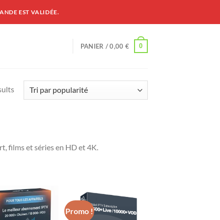
ANDE EST VALIDÉE.
0
PANIER /
0,00
€
sults
t, films et séries en HD et 4K.
Promo !