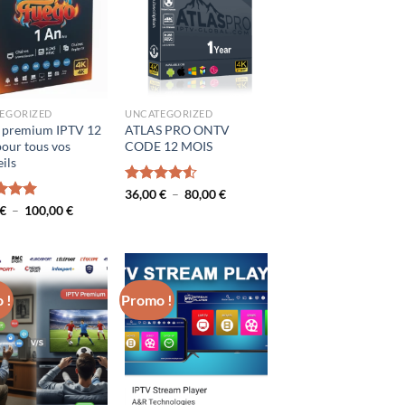
EGORIZED
UNCATEGORIZED
 premium IPTV 12
ATLAS PRO ONTV
our tous vos
CODE 12 MOIS
ils
Plage
Note
36,00
€
4.50
–
80,00
€
de
sur 5
Plage
€
5.00
–
100,00
€
prix :
de
36,00 €
prix :
à
50,00 €
80,00 €
à
100,00 €
 !
Promo !