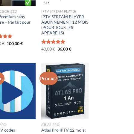
EGORIZED
IPTV STREAM PLAYER
Premium sans
IPTV STREAM PLAYER
e – Parfait pour
ABONNEMENT 12 MOIS
(POUR TOUS LES
APPAREILS)
Le
Le
0
5.00
€
100,00
€
prix
prix
Le
Le
Note
40,00
€
5.00
36,00
€
initial
actuel
prix
prix
sur 5
était :
est :
initial
actuel
120,00 €.
100,00 €.
était :
est :
40,00 €.
36,00 €.
 !
Promo !
 PRO
ATLAS PRO
V codes
Atlas Pro IPTV 12 mois :