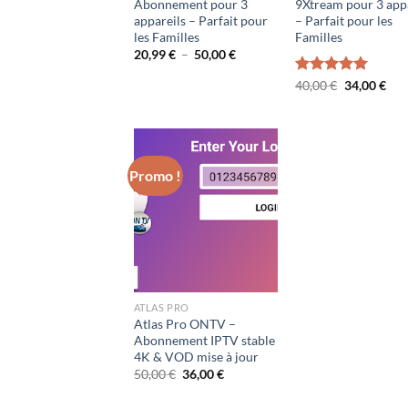
Abonnement pour 3
9Xtream pour 3 app
appareils – Parfait pour
– Parfait pour les
les Familles
Familles
Plage
20,99
€
–
50,00
€
de
prix :
Le
Le
Note
40,00
€
5.00
34,00
€
20,99 €
prix
prix
sur 5
à
initial
actu
50,00 €
était :
est :
40,00 €.
34,0
Promo !
ATLAS PRO
Atlas Pro ONTV –
Abonnement IPTV stable
4K & VOD mise à jour
Le
Le
50,00
€
36,00
€
prix
prix
initial
actuel