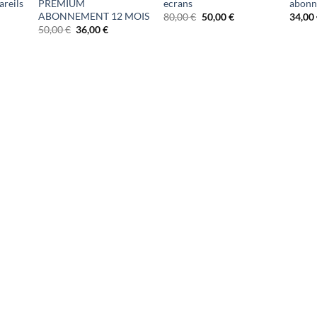
areils
PREMIUM
ecrans
abonn
ABONNEMENT 12 MOIS
Le
Le
80,00
€
50,00
€
34,00
prix
prix
Le
Le
50,00
€
36,00
€
initial
actuel
prix
prix
était :
est :
initial
actuel
80,00 €.
50,00 €.
était :
est :
50,00 €.
36,00 €.
el
0 €.