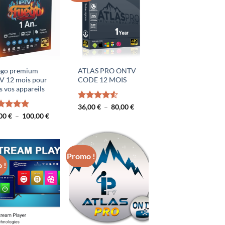
ego premium
ATLAS PRO ONTV
V 12 mois pour
CODE 12 MOIS
s vos appareils
Plage
Note
36,00
€
4.50
–
80,00
€
de
sur 5
Plage
te
,00
€
5.00
–
100,00
€
prix :
de
 5
36,00 €
prix :
à
50,00 €
80,00 €
à
100,00 €
Promo !
 !