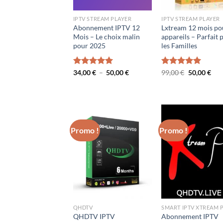
IPTV STREAM PLAYER
IPTV STREAM PLAYER
Abonnement IPTV 12
Lxtream 12 mois po
Mois – Le choix malin
appareils – Parfait 
pour 2025
les Familles
Plage
Le
Le
Note
34,00
€
5.00
–
50,00
€
Note
99,00
€
5.00
50,00
€
de
prix
prix
sur 5
sur 5
prix :
initial
actu
34,00 €
était :
est :
à
99,00 €.
50,0
50,00 €
Promo !
Promo !
QHDTV
QHDTV IPTV
Abonnement IPTV