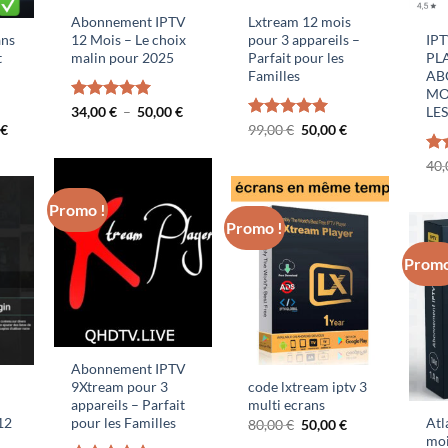
Abonnement IPTV
Lxtream 12 mois
ans
12 Mois – Le choix
pour 3 appareils –
IP
t
malin pour 2025
Parfait pour les
PL
Familles
AB
MO
Plage
Note
34,00
€
5.00
–
50,00
€
LES
de
sur 5
Le
Le
Le
0
€
Note
99,00
€
5.00
50,00
€
prix :
prix
prix
prix
sur 5
34,00 €
actuel
initial
actuel
No
40
à
est :
était :
est :
50,00 €
sur
€.
100,00 €.
99,00 €.
50,00 €.
Promo !
Promo !
Promo
Abonnement IPTV
9Xtream pour 3
code lxtream iptv 3
appareils – Parfait
multi ecrans
12
pour les Familles
Atl
Le
Le
80,00
€
50,00
€
prix
prix
moi