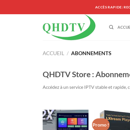
Passer
ACCÈS RAPIDE: RE
au
contenu
ACCUE
ACCUEIL
/
ABONNEMENTS
QHDTV Store : Abonnem
Accédez à un service IPTV stable et rapide, c
Promo !