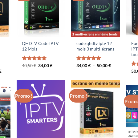
QHDTV Code IPTV
code qhdtv iptv 12
Fu
12 Mois
mois 3 multi-écrans
IPT
tou
Le
Le
Plage
Note
40,50
€
5.00
34,00
€
Note
34,00
€
5.00
–
50,00
€
prix
prix
de
sur 5
sur 5
Plage
€
No
50
initial
actuel
prix :
de
sur
était :
est :
34,00 €
prix :
40,50 €.
34,00 €.
à
34,00 €
50,00 €
à
50,00 €
Promo !
Promo !
Promo