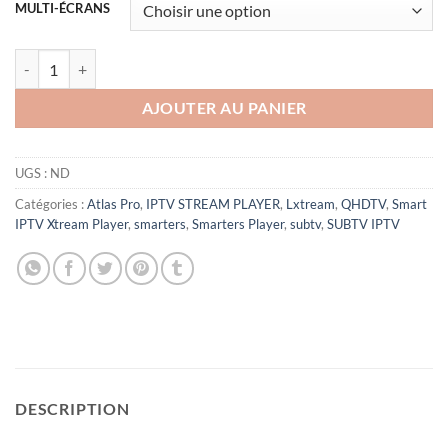
prix :
MULTI-ÉCRANS
34,00 €
à
quantité de XCIPTV codes abonnement 12 mois
43,00 €
AJOUTER AU PANIER
UGS :
ND
Catégories :
Atlas Pro
,
IPTV STREAM PLAYER
,
Lxtream
,
QHDTV
,
Smart
IPTV Xtream Player
,
smarters
,
Smarters Player
,
subtv
,
SUBTV IPTV
DESCRIPTION