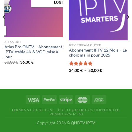
ATLAS PRO
IPTV STREAM PLAYER
Atlas Pro ONTV – Abonnement
Abonnement IPTV 12 Mois – Le
IPTV stable 4K & VOD mise à
choix malin pour 2025
jour
Le
Le
50,00
€
36,00
€
prix
prix
initial
actuel
Plage
Note
34,00
€
5.00
–
50,00
€
était :
est :
de
sur 5
50,00 €.
36,00 €.
prix :
34,00 €
à
50,00 €
TERMES & CONDITIONS
POLITIQUE DE CONFIDENTIALITÉ
REMBOURSEMENT
Copyright 2026 ©
QHDTV IPTV