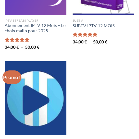
IPTV STREAM PLAYER
SUBTV
Abonnement IPTV 12 Mois – Le
SUBTV IPTV 12 MOIS
choix malin pour 2025
Plage
Note
34,00
€
5.00
–
50,00
€
de
Plage
sur 5
Note
34,00
€
5.00
–
50,00
€
prix :
de
sur 5
34,00 €
prix :
à
34,00 €
50,00 €
à
50,00 €
Promo !