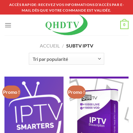
Passer
ACCÈS RAPIDE: RECEVEZ VOS INFORMATIONS D’ACCÈS PAR E-
MAIL DÈS QUE VOTRE COMMANDE EST VALIDÉE.
au
contenu
0
ACCUEIL
/
SUBTV IPTV
Promo !
Promo !