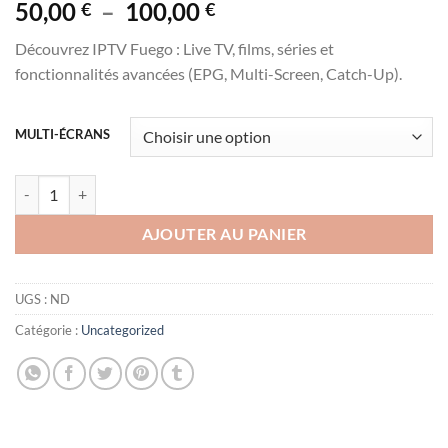
Noté
2
5.00
Plage
50,00
–
100,00
€
€
sur 5 basé
de
sur
Découvrez IPTV Fuego : Live TV, films, séries et
notations
prix :
client
fonctionnalités avancées (EPG, Multi-Screen, Catch-Up).
50,00 €
à
100,00 €
MULTI-ÉCRANS
quantité de Fuego premium IPTV 12 mois pour tous vos appareils
AJOUTER AU PANIER
UGS :
ND
Catégorie :
Uncategorized