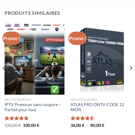
PRODUITS SIMILAIRES
Promo !
Promo !
UNCATEGORIZED
UNCATEGORIZED
IPTV Premium sans coupure –
ATLAS PRO ONTV CODE 12
Parfait pour foot
MOIS
Le
Le
Plage
Note
120,00
5.00
€
100,00
€
Note
36,00
€
4.50
–
80,00
€
prix
prix
de
sur 5
sur 5
initial
actuel
prix :