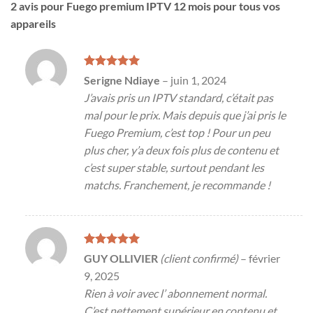
2 avis pour
Fuego premium IPTV 12 mois pour tous vos
appareils
Note
5
sur
Serigne Ndiaye
–
juin 1, 2024
5
J’avais pris un IPTV standard, c’était pas
mal pour le prix. Mais depuis que j’ai pris le
Fuego Premium, c’est top ! Pour un peu
plus cher, y’a deux fois plus de contenu et
c’est super stable, surtout pendant les
matchs. Franchement, je recommande !
Note
5
sur
GUY OLLIVIER
(client confirmé)
–
février
5
9, 2025
Rien à voir avec l’ abonnement normal.
C’est nettement supérieur en contenu et