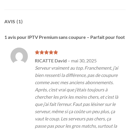
AVIS (1)
1 avis pour
IPTV Premium sans coupure – Parfait pour foot
Note
5
sur
RICATTE David
–
mai 30, 2025
5
Serveur vraiment au top. Franchement, j’ai
bien ressenti la différence, pas de coupure
comme avec mes anciens abonnements.
Après, c’est vrai que j’étais toujours à
chercher les prix les moins chers, et c’est là
que j’ai fait l’erreur. Faut pas lésiner sur le
serveur, même si ça coûte un peu plus, ça
vaut le coup. Les serveurs pas chers, ça
passe pas pour les gros matchs, surtout la