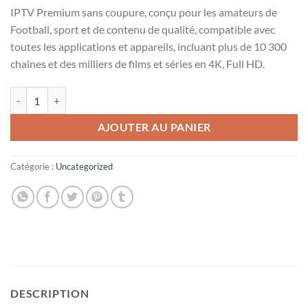
prix
prix
sur
notation
IPTV Premium sans coupure, conçu pour les amateurs de
client
initial
actuel
Football, sport et de contenu de qualité, compatible avec
était :
est :
toutes les applications et appareils, incluant plus de 10 300
120,00 €.
100,00 €.
chaînes et des milliers de films et séries en 4K, Full HD.
quantité de IPTV Premium sans coupure - Parfait pour foot
AJOUTER AU PANIER
Catégorie :
Uncategorized
DESCRIPTION