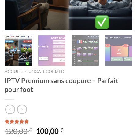
ACCUEIL
/
UNCATEGORIZED
IPTV Premium sans coupure – Parfait
pour foot
Noté
1
5.00
Le
Le
120,00
100,00
€
€
sur 5 basé