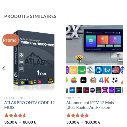
PRODUITS SIMILAIRES
Promo !
UNCATEGORIZED
PREMIUM
ATLAS PRO ONTV CODE 12
Abonnement IPTV 12 Mois
MOIS
Ultra Rapide Anti-Freeze
Plage
Plage
Note
36,00
€
4.50
–
80,00
€
Note
50,00
€
5.00
–
100,00
€
de
de
sur 5
sur 5