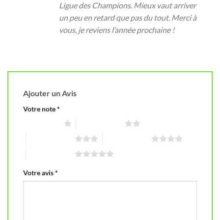
Ligue des Champions. Mieux vaut arriver
un peu en retard que pas du tout. Merci à
vous, je reviens l’année prochaine !
Ajouter un Avis
Votre note
*
1 étoile sur 5
2 étoiles sur 5
3 étoiles sur 5
4 étoiles sur 5
5 étoiles sur 5
Votre avis
*